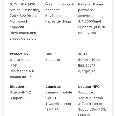
6,75" HD+ (420
Écran multi-touch
Batterie lithium-
nits de luminosité),
capacitif
polymère
720*1600 Pixels,
Revêtement anti-
amovible
Multi-touch
traces de doigts
4,4V/5000mAh
capacitif,
Supporte plus de
Revêtement anti-
800 cycles
traces de doigts
Protection
GMS
Wi-Fi
Gorilla Glass
Supporté
5GHz/2.4GHz
IP68
IEEE 802.11
Résistance aux
a/b/g/n/ac;
chutes de 1,5 m
Bluetooth
Caméras
Lecteur NFC
Bluetooth 5.2
Caméra frontale
Supporté :
Support BLE
5MP FF
Tap sur l'écran
+ Caméra arrière
& Tap à l'arrière,
13MP FF
Support SoftPOS,
EMVCo