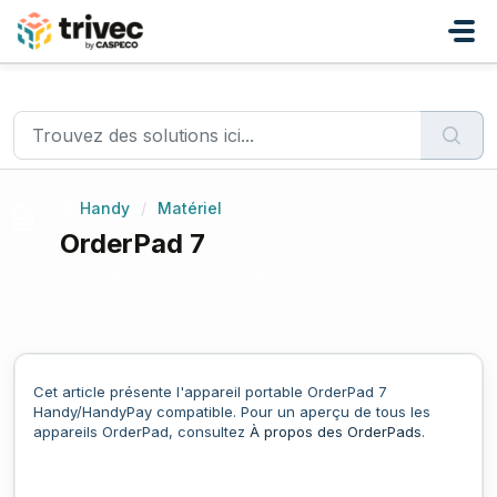
Passer au contenu principal
Accueil
...
OrderPad 7
Handy
/
Matériel
OrderPad 7
Modifié le Jeu, 4 Juin à 6:29 H
Cet article présente l'appareil portable OrderPad 7
Handy/HandyPay compatible. Pour un aperçu de tous les
appareils OrderPad, consultez
À propos des OrderPads
.