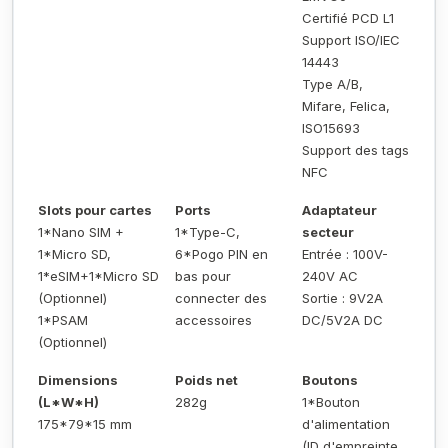
Certifié PCD L1
Support ISO/IEC
14443
Type A/B,
Mifare, Felica,
ISO15693
Support des tags
NFC
Slots pour cartes
Ports
Adaptateur
1*Nano SIM +
1*Type-C,
secteur
1*Micro SD,
6*Pogo PIN en
Entrée : 100V-
1*eSIM+1*Micro SD
bas pour
240V AC
(Optionnel)
connecter des
Sortie : 9V2A
1*PSAM
accessoires
DC/5V2A DC
(Optionnel)
Dimensions
Poids net
Boutons
(L*W*H)
282g
1*Bouton
175*79*15 mm
d'alimentation
(ID d'empreinte